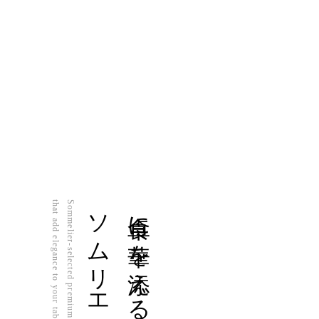
that add elegance to your table.
Sommelier-selected premium wines
ソムリエ厳選の極上ワイン
食卓に華を添える